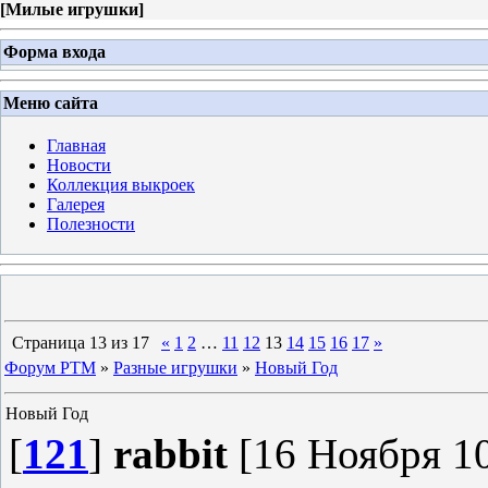
[
Милые игрушки
]
Форма входа
Меню сайта
Главная
Новости
Коллекция выкроек
Галерея
Полезности
Страница
13
из
17
«
1
2
…
11
12
13
14
15
16
17
»
Форум PTM
»
Разные игрушки
»
Новый Год
Новый Год
[
121
]
rabbit
[16 Ноября 10