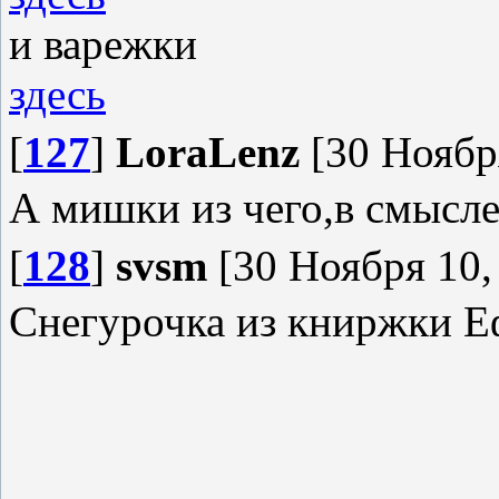
и варежки
здесь
[
127
]
LoraLenz
[30 Ноября
А мишки из чего,в смысле
[
128
]
svsm
[30 Ноября 10,
Снегурочка из книржки Е