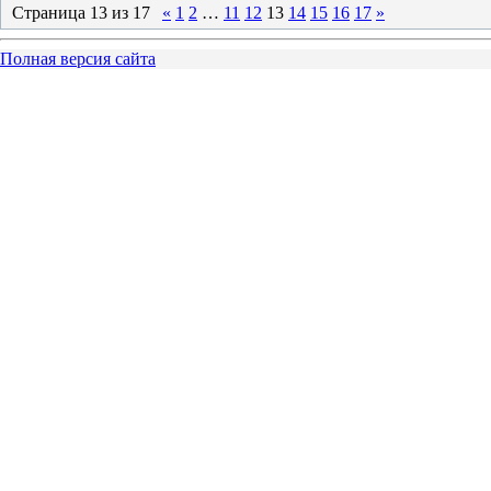
Страница
13
из
17
«
1
2
…
11
12
13
14
15
16
17
»
Полная версия сайта