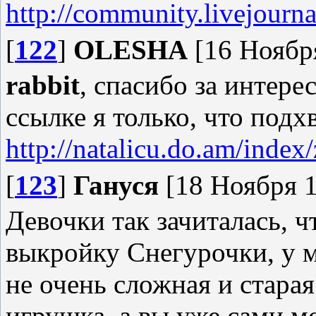
http://community.livejour
[
122
]
OLESHA
[16 Ноября
rabbit
, спасибо за интере
ссылке я только, что под
http://natalicu.do.am/index
[
123
]
Гануся
[18 Ноября 1
Девочки так зачиталась, ч
выкройку Снегурочки, у м
не очень сложная и старая
игрушка, а вы уже сами м