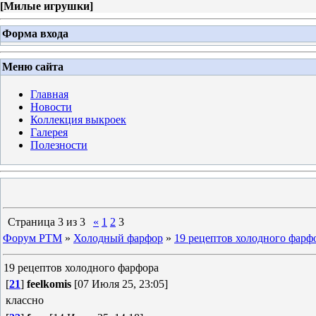
[
Милые игрушки
]
Форма входа
Меню сайта
Главная
Новости
Коллекция выкроек
Галерея
Полезности
Страница
3
из
3
«
1
2
3
Форум PTM
»
Холодный фарфор
»
19 рецептов холодного фарф
19 рецептов холодного фарфора
[
21
]
feelkomis
[07 Июля 25, 23:05]
классно