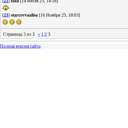
[
22
]
faza
[14 Июля 25, 14:18]
[
23
]
starcevvaalisa
[16 Ноября 25, 18:03]
Страница
3
из
3
«
1
2
3
Полная версия сайта