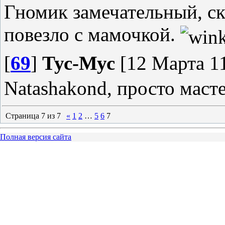
Гномик замечательный, ск
повезло с мамочкой.
[
69
]
Тус-Мус
[12 Марта 11
Natashakond, просто маст
Страница
7
из
7
«
1
2
…
5
6
7
Полная версия сайта