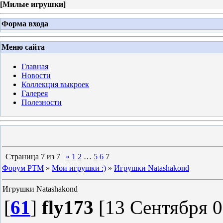
[
Милые игрушки
]
Форма входа
Меню сайта
Главная
Новости
Коллекция выкроек
Галерея
Полезности
Страница
7
из
7
«
1
2
…
5
6
7
Форум PTM
»
Мои игрушки :)
»
Игрушки Natashakond
Игрушки Natashakond
[
61
]
fly173
[13 Сентября 0