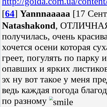
http://goida.com.ua/conten
[
64
]
Yannnaaaaa
[17 Сент
Natashakond
, ОТЛИЧНАЯ
получилась, очень красива
хочется осени которая сух
греет, погулять по парку 
опавших и ярких листико
эх ну вот такое у меня пр
ведь каждая погода благод
по разному