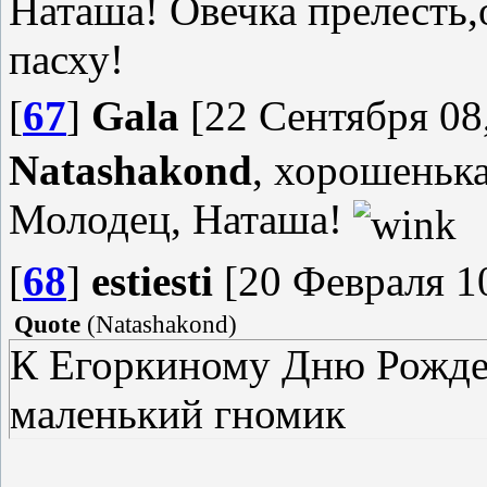
Наташа! Овечка прелесть,
пасху!
[
67
]
Gala
[22 Сентября 08,
Natashakond
, хорошенька
Молодец, Наташа!
[
68
]
estiesti
[20 Февраля 10
Quote
(
Natashakond
)
К Егоркиному Дню Рожден
маленький гномик