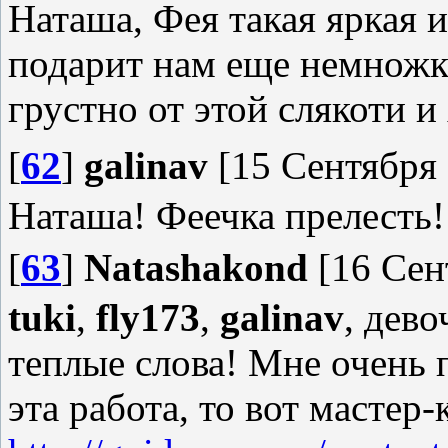
Наташа, Фея такая яркая 
подарит нам еще немножко
грустно от этой слякоти и
[
62
]
galinav
[15 Сентября 
Наташа! Феечка прелесть! Ос
[
63
]
Natashakond
[16 Сен
tuki
,
fly173
,
galinav
, дев
теплые слова! Мне очень 
эта работа, то вот мастер