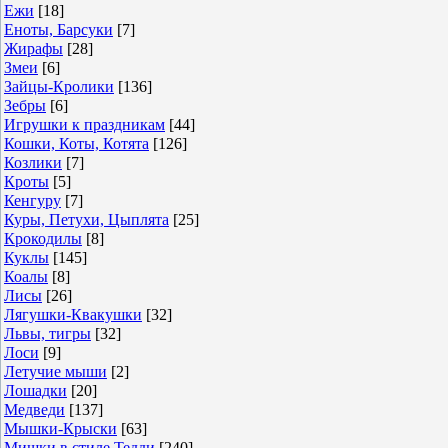
Ежи
[18]
Еноты, Барсуки
[7]
Жирафы
[28]
Змеи
[6]
Зайцы-Кролики
[136]
Зебры
[6]
Игрушки к праздникам
[44]
Кошки, Коты, Котята
[126]
Козлики
[7]
Кроты
[5]
Кенгуру
[7]
Куры, Петухи, Цыплята
[25]
Крокодилы
[8]
Куклы
[145]
Коалы
[8]
Лисы
[26]
Лягушки-Квакушки
[32]
Львы, тигры
[32]
Лоси
[9]
Летучие мыши
[2]
Лошадки
[20]
Медведи
[137]
Мышки-Крыски
[63]
Мишки в стиле Тедди
[240]