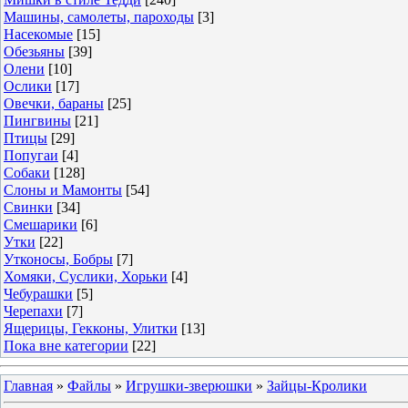
Машины, самолеты, пароходы
[3]
Насекомые
[15]
Обезьяны
[39]
Олени
[10]
Ослики
[17]
Овечки, бараны
[25]
Пингвины
[21]
Птицы
[29]
Попугаи
[4]
Собаки
[128]
Слоны и Мамонты
[54]
Свинки
[34]
Смешарики
[6]
Утки
[22]
Утконосы, Бобры
[7]
Хомяки, Суслики, Хорьки
[4]
Чебурашки
[5]
Черепахи
[7]
Ящерицы, Гекконы, Улитки
[13]
Пока вне категории
[22]
Главная
»
Файлы
»
Игрушки-зверюшки
»
Зайцы-Кролики