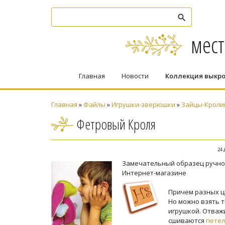
мест
Главная
Новости
Коллекция выкр
Главная
»
Файлы
»
Игрушки-зверюшки
»
Зайцы-Кроли
Фетровый Кроля
24 
Замечательный образец ручног
Интернет-магазине
Причем разных ц
Но можно взять т
игрушкой. Отважи
сшиваются
пете