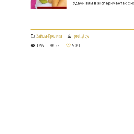
Удачи вам в экспериментах с н
Зайцы-Кролики
prettytoys
1795
29
5.0
/
1