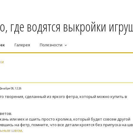
о, где водятся выкройки игруш
оек
Галерея
Полезности
keyboard_arrow_down
ки
Декабря 08, 12:26
о творения, сделанный из яркого фетра, который можно купить в
ветов.
кань или мех и сшить просто кролика, который будет совсем другой
вшись на фетр, помните, что все детали кроятся без припуска на ш
льным швом
.