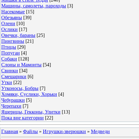
Машины, самолеты, пароходы
[3]
Насекомые
[15]
Обезьяны
[39]
Олени
[10]
Ослики
[17]
Овечки, бараны
[25]
Пингвины
[21]
Птицы
[29]
Попугаи
[4]
Собаки
[128]
Слоны и Мамонты
[54]
Свинки
[34]
Смешарики
[6]
Утки
[22]
Утконосы, Бобры
[7]
Хомяки, Суслики, Хорьки
[4]
Чебурашки
[5]
Черепахи
[7]
Ящерицы, Гекконы, Улитки
[13]
Пока вне категории
[22]
Главная
»
Файлы
»
Игрушки-зверюшки
»
Медведи