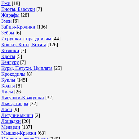
Ежи
[18]
Еноты, Барсуки
[7]
Жирафы
[28]
Змеи
[6]
Зайцы-Кролики
[136]
Зебры
[6]
Игрушки к праздникам
[44]
Кошки, Коты, Котята
[126]
Козлики
[7]
Кроты
[5]
Кенгуру
[7]
Куры, Петухи, Цыплята
[25]
Крокодилы
[8]
Куклы
[145]
Коалы
[8]
Лисы
[26]
Лягушки-Квакушки
[32]
Львы, тигры
[32]
Лоси
[9]
Летучие мыши
[2]
Лошадки
[20]
Медведи
[137]
Мышки-Крыски
[63]
Мишки в стиле Тедди
[240]