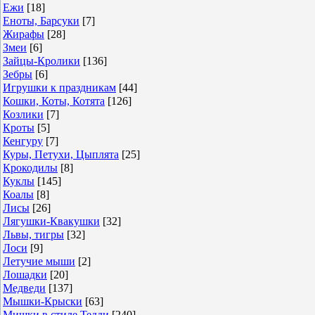
Ежи
[18]
Еноты, Барсуки
[7]
Жирафы
[28]
Змеи
[6]
Зайцы-Кролики
[136]
Зебры
[6]
Игрушки к праздникам
[44]
Кошки, Коты, Котята
[126]
Козлики
[7]
Кроты
[5]
Кенгуру
[7]
Куры, Петухи, Цыплята
[25]
Крокодилы
[8]
Куклы
[145]
Коалы
[8]
Лисы
[26]
Лягушки-Квакушки
[32]
Львы, тигры
[32]
Лоси
[9]
Летучие мыши
[2]
Лошадки
[20]
Медведи
[137]
Мышки-Крыски
[63]
Мишки в стиле Тедди
[240]