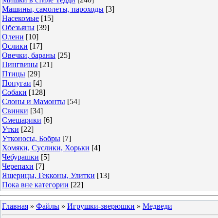
Машины, самолеты, пароходы
[3]
Насекомые
[15]
Обезьяны
[39]
Олени
[10]
Ослики
[17]
Овечки, бараны
[25]
Пингвины
[21]
Птицы
[29]
Попугаи
[4]
Собаки
[128]
Слоны и Мамонты
[54]
Свинки
[34]
Смешарики
[6]
Утки
[22]
Утконосы, Бобры
[7]
Хомяки, Суслики, Хорьки
[4]
Чебурашки
[5]
Черепахи
[7]
Ящерицы, Гекконы, Улитки
[13]
Пока вне категории
[22]
Главная
»
Файлы
»
Игрушки-зверюшки
»
Медведи