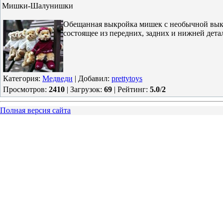
Мишки-Шалунишки
Обещанная выкройка мишек с необычной выкро
состоящее из передних, задних и нижней дета
Категория
:
Медведи
|
Добавил
:
prettytoys
Просмотров
:
2410
|
Загрузок
:
69
|
Рейтинг
:
5.0
/
2
Полная версия сайта