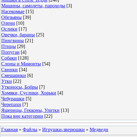
Машины, самолеты, пароходы
[3]
Насекомые
[15]
Обезьяны
[39]
Олени
[10]
Ослики
[17]
Овечки, бараны
[25]
Пингвины
[21]
Птицы
[29]
Попугаи
[4]
Собаки
[128]
Слоны и Мамонты
[54]
Свинки
[34]
Смешарики
[6]
Утки
[22]
Утконосы, Бобры
[7]
Хомяки, Суслики, Хорьки
[4]
Чебурашки
[5]
Черепахи
[7]
Ящерицы, Гекконы, Улитки
[13]
Пока вне категории
[22]
Главная
»
Файлы
»
Игрушки-зверюшки
»
Медведи