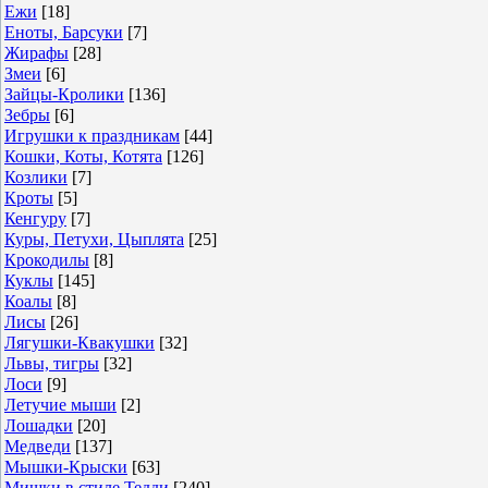
Ежи
[18]
Еноты, Барсуки
[7]
Жирафы
[28]
Змеи
[6]
Зайцы-Кролики
[136]
Зебры
[6]
Игрушки к праздникам
[44]
Кошки, Коты, Котята
[126]
Козлики
[7]
Кроты
[5]
Кенгуру
[7]
Куры, Петухи, Цыплята
[25]
Крокодилы
[8]
Куклы
[145]
Коалы
[8]
Лисы
[26]
Лягушки-Квакушки
[32]
Львы, тигры
[32]
Лоси
[9]
Летучие мыши
[2]
Лошадки
[20]
Медведи
[137]
Мышки-Крыски
[63]
Мишки в стиле Тедди
[240]