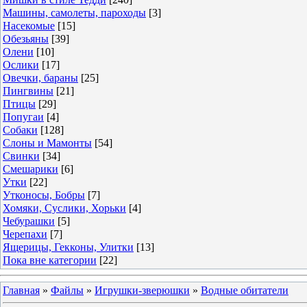
Машины, самолеты, пароходы
[3]
Насекомые
[15]
Обезьяны
[39]
Олени
[10]
Ослики
[17]
Овечки, бараны
[25]
Пингвины
[21]
Птицы
[29]
Попугаи
[4]
Собаки
[128]
Слоны и Мамонты
[54]
Свинки
[34]
Смешарики
[6]
Утки
[22]
Утконосы, Бобры
[7]
Хомяки, Суслики, Хорьки
[4]
Чебурашки
[5]
Черепахи
[7]
Ящерицы, Гекконы, Улитки
[13]
Пока вне категории
[22]
Главная
»
Файлы
»
Игрушки-зверюшки
»
Водные обитатели