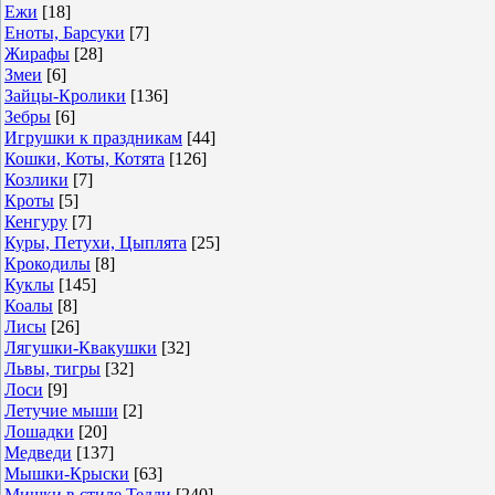
Ежи
[18]
Еноты, Барсуки
[7]
Жирафы
[28]
Змеи
[6]
Зайцы-Кролики
[136]
Зебры
[6]
Игрушки к праздникам
[44]
Кошки, Коты, Котята
[126]
Козлики
[7]
Кроты
[5]
Кенгуру
[7]
Куры, Петухи, Цыплята
[25]
Крокодилы
[8]
Куклы
[145]
Коалы
[8]
Лисы
[26]
Лягушки-Квакушки
[32]
Львы, тигры
[32]
Лоси
[9]
Летучие мыши
[2]
Лошадки
[20]
Медведи
[137]
Мышки-Крыски
[63]
Мишки в стиле Тедди
[240]