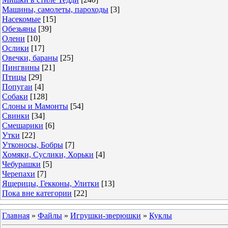
Машины, самолеты, пароходы
[3]
Насекомые
[15]
Обезьяны
[39]
Олени
[10]
Ослики
[17]
Овечки, бараны
[25]
Пингвины
[21]
Птицы
[29]
Попугаи
[4]
Собаки
[128]
Слоны и Мамонты
[54]
Свинки
[34]
Смешарики
[6]
Утки
[22]
Утконосы, Бобры
[7]
Хомяки, Суслики, Хорьки
[4]
Чебурашки
[5]
Черепахи
[7]
Ящерицы, Гекконы, Улитки
[13]
Пока вне категории
[22]
Главная
»
Файлы
»
Игрушки-зверюшки
»
Куклы