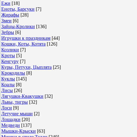
Ежи
[18]
Еноты, Барсуки
[7]
Жирафы
[28]
Змеи
[6]
Зайцы-Кролики
[136]
Зебры
[6]
Игрушки к праздникам
[44]
Кошки, Коты, Котята
[126]
Козлики
[7]
Кроты
[5]
Кенгуру
[7]
Куры, Петухи, Цыплята
[25]
Крокодилы
[8]
Куклы
[145]
Коалы
[8]
Лисы
[26]
Лягушки-Квакушки
[32]
Львы, тигры
[32]
Лоси
[9]
Летучие мыши
[2]
Лошадки
[20]
Медведи
[137]
Мышки-Крыски
[63]
Мишки в стиле Тедди
[240]