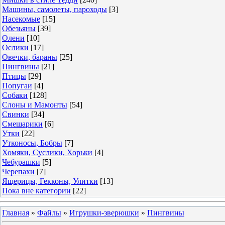
Машины, самолеты, пароходы
[3]
Насекомые
[15]
Обезьяны
[39]
Олени
[10]
Ослики
[17]
Овечки, бараны
[25]
Пингвины
[21]
Птицы
[29]
Попугаи
[4]
Собаки
[128]
Слоны и Мамонты
[54]
Свинки
[34]
Смешарики
[6]
Утки
[22]
Утконосы, Бобры
[7]
Хомяки, Суслики, Хорьки
[4]
Чебурашки
[5]
Черепахи
[7]
Ящерицы, Гекконы, Улитки
[13]
Пока вне категории
[22]
Главная
»
Файлы
»
Игрушки-зверюшки
»
Пингвины