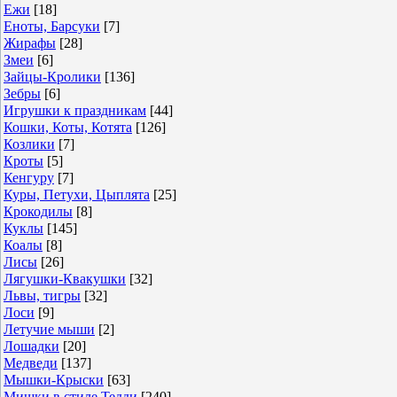
Ежи
[18]
Еноты, Барсуки
[7]
Жирафы
[28]
Змеи
[6]
Зайцы-Кролики
[136]
Зебры
[6]
Игрушки к праздникам
[44]
Кошки, Коты, Котята
[126]
Козлики
[7]
Кроты
[5]
Кенгуру
[7]
Куры, Петухи, Цыплята
[25]
Крокодилы
[8]
Куклы
[145]
Коалы
[8]
Лисы
[26]
Лягушки-Квакушки
[32]
Львы, тигры
[32]
Лоси
[9]
Летучие мыши
[2]
Лошадки
[20]
Медведи
[137]
Мышки-Крыски
[63]
Мишки в стиле Тедди
[240]