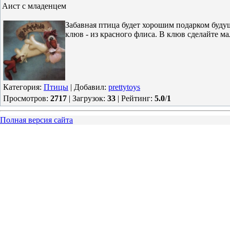
Аист с младенцем
Забавная птица будет хорошим подарком буду
клюв - из красного флиса. В клюв сделайте м
Категория
:
Птицы
|
Добавил
:
prettytoys
Просмотров
:
2717
|
Загрузок
:
33
|
Рейтинг
:
5.0
/
1
Полная версия сайта