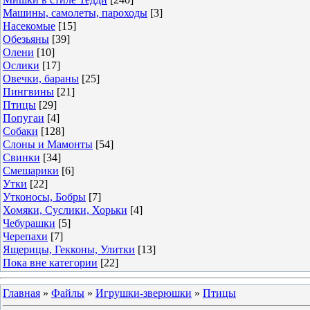
Машины, самолеты, пароходы
[3]
Насекомые
[15]
Обезьяны
[39]
Олени
[10]
Ослики
[17]
Овечки, бараны
[25]
Пингвины
[21]
Птицы
[29]
Попугаи
[4]
Собаки
[128]
Слоны и Мамонты
[54]
Свинки
[34]
Смешарики
[6]
Утки
[22]
Утконосы, Бобры
[7]
Хомяки, Суслики, Хорьки
[4]
Чебурашки
[5]
Черепахи
[7]
Ящерицы, Гекконы, Улитки
[13]
Пока вне категории
[22]
Главная
»
Файлы
»
Игрушки-зверюшки
»
Птицы