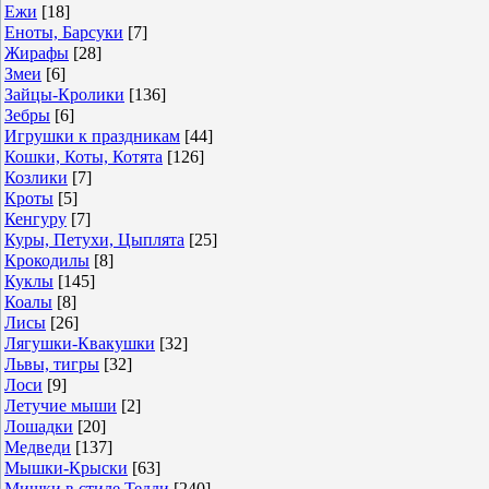
Ежи
[18]
Еноты, Барсуки
[7]
Жирафы
[28]
Змеи
[6]
Зайцы-Кролики
[136]
Зебры
[6]
Игрушки к праздникам
[44]
Кошки, Коты, Котята
[126]
Козлики
[7]
Кроты
[5]
Кенгуру
[7]
Куры, Петухи, Цыплята
[25]
Крокодилы
[8]
Куклы
[145]
Коалы
[8]
Лисы
[26]
Лягушки-Квакушки
[32]
Львы, тигры
[32]
Лоси
[9]
Летучие мыши
[2]
Лошадки
[20]
Медведи
[137]
Мышки-Крыски
[63]
Мишки в стиле Тедди
[240]