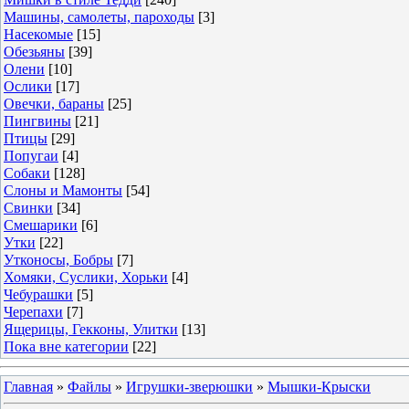
Машины, самолеты, пароходы
[3]
Насекомые
[15]
Обезьяны
[39]
Олени
[10]
Ослики
[17]
Овечки, бараны
[25]
Пингвины
[21]
Птицы
[29]
Попугаи
[4]
Собаки
[128]
Слоны и Мамонты
[54]
Свинки
[34]
Смешарики
[6]
Утки
[22]
Утконосы, Бобры
[7]
Хомяки, Суслики, Хорьки
[4]
Чебурашки
[5]
Черепахи
[7]
Ящерицы, Гекконы, Улитки
[13]
Пока вне категории
[22]
Главная
»
Файлы
»
Игрушки-зверюшки
»
Мышки-Крыски