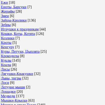
Ежи
[18]
Еноты, Барсуки
[7]
Жирафы
[28]
Змеи
[6]
Зайцы-Кролики
[136]
Зебры
[6]
Игрушки к праздникам
[44]
Кошки, Коты, Котята
[126]
Козлики
[7]
Кроты
[5]
Кенгуру
[7]
Куры, Петухи, Цыплята
[25]
Крокодилы
[8]
Куклы
[145]
Коалы
[8]
Лисы
[26]
Лягушки-Квакушки
[32]
Львы, тигры
[32]
Лоси
[9]
Летучие мыши
[2]
Лошадки
[20]
Медведи
[137]
Мышки-Крыски
[63]
Мишки в стиле Тедди
[240]