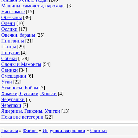
Машины, самолеты, пароходы
[3]
Насекомые
[15]
Обезьяны
[39]
Олени
[10]
Ослики
[17]
Овечки, бараны
[25]
Пингвины
[21]
Птицы
[29]
Попугаи
[4]
Собаки
[128]
Слоны и Мамонты
[54]
Свинки
[34]
Смешарики
[6]
Утки
[22]
Утконосы, Бобры
[7]
Хомяки, Суслики, Хорьки
[4]
Чебурашки
[5]
Черепахи
[7]
Ящерицы, Гекконы, Улитки
[13]
Пока вне категории
[22]
Главная
»
Файлы
»
Игрушки-зверюшки
»
Свинки