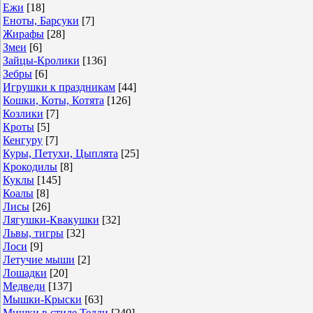
Ежи
[18]
Еноты, Барсуки
[7]
Жирафы
[28]
Змеи
[6]
Зайцы-Кролики
[136]
Зебры
[6]
Игрушки к праздникам
[44]
Кошки, Коты, Котята
[126]
Козлики
[7]
Кроты
[5]
Кенгуру
[7]
Куры, Петухи, Цыплята
[25]
Крокодилы
[8]
Куклы
[145]
Коалы
[8]
Лисы
[26]
Лягушки-Квакушки
[32]
Львы, тигры
[32]
Лоси
[9]
Летучие мыши
[2]
Лошадки
[20]
Медведи
[137]
Мышки-Крыски
[63]
Мишки в стиле Тедди
[240]