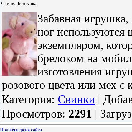
Свинка Болтушка
Забавная игрушка,
ног используются 
экземпляром, кот
брелоком на мобил
изготовления игру
розового цвета или мех с 
Категория
:
Свинки
|
Доба
Просмотров
:
2291
|
Загру
Полная версия сайта