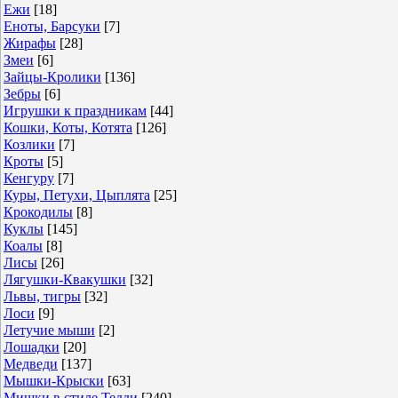
Ежи
[18]
Еноты, Барсуки
[7]
Жирафы
[28]
Змеи
[6]
Зайцы-Кролики
[136]
Зебры
[6]
Игрушки к праздникам
[44]
Кошки, Коты, Котята
[126]
Козлики
[7]
Кроты
[5]
Кенгуру
[7]
Куры, Петухи, Цыплята
[25]
Крокодилы
[8]
Куклы
[145]
Коалы
[8]
Лисы
[26]
Лягушки-Квакушки
[32]
Львы, тигры
[32]
Лоси
[9]
Летучие мыши
[2]
Лошадки
[20]
Медведи
[137]
Мышки-Крыски
[63]
Мишки в стиле Тедди
[240]