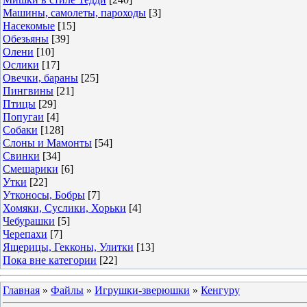
Машины, самолеты, пароходы
[3]
Насекомые
[15]
Обезьяны
[39]
Олени
[10]
Ослики
[17]
Овечки, бараны
[25]
Пингвины
[21]
Птицы
[29]
Попугаи
[4]
Собаки
[128]
Слоны и Мамонты
[54]
Свинки
[34]
Смешарики
[6]
Утки
[22]
Утконосы, Бобры
[7]
Хомяки, Суслики, Хорьки
[4]
Чебурашки
[5]
Черепахи
[7]
Ящерицы, Гекконы, Улитки
[13]
Пока вне категории
[22]
Главная
»
Файлы
»
Игрушки-зверюшки
»
Кенгуру