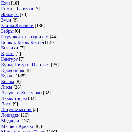
Ежи
[18]
Еноты, Барсуки
[7]
Жирафы
[28]
Змеи
[6]
Зайцы-Кролики
[136]
Зебры
[6]
Игрушки к праздникам
[44]
Кошки, Коты, Котята
[126]
Козлики
[7]
Кроты
[5]
Кенгуру
[7]
Куры, Петухи, Цыплята
[25]
Крокодилы
[8]
Куклы
[145]
Коалы
[8]
Лисы
[26]
Лягушки-Квакушки
[32]
Львы, тигры
[32]
Лоси
[9]
Летучие мыши
[2]
Лошадки
[20]
Медведи
[137]
Мышки-Крыски
[63]
Мишки в стиле Тедди
[240]