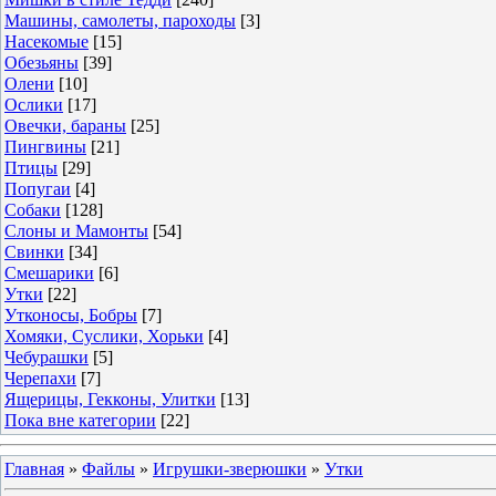
Машины, самолеты, пароходы
[3]
Насекомые
[15]
Обезьяны
[39]
Олени
[10]
Ослики
[17]
Овечки, бараны
[25]
Пингвины
[21]
Птицы
[29]
Попугаи
[4]
Собаки
[128]
Слоны и Мамонты
[54]
Свинки
[34]
Смешарики
[6]
Утки
[22]
Утконосы, Бобры
[7]
Хомяки, Суслики, Хорьки
[4]
Чебурашки
[5]
Черепахи
[7]
Ящерицы, Гекконы, Улитки
[13]
Пока вне категории
[22]
Главная
»
Файлы
»
Игрушки-зверюшки
»
Утки