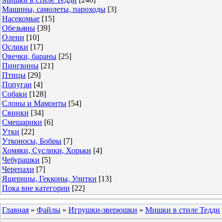
Машины, самолеты, пароходы
[3]
Насекомые
[15]
Обезьяны
[39]
Олени
[10]
Ослики
[17]
Овечки, бараны
[25]
Пингвины
[21]
Птицы
[29]
Попугаи
[4]
Собаки
[128]
Слоны и Мамонты
[54]
Свинки
[34]
Смешарики
[6]
Утки
[22]
Утконосы, Бобры
[7]
Хомяки, Суслики, Хорьки
[4]
Чебурашки
[5]
Черепахи
[7]
Ящерицы, Гекконы, Улитки
[13]
Пока вне категории
[22]
Главная
»
Файлы
»
Игрушки-зверюшки
»
Мишки в стиле Тедди