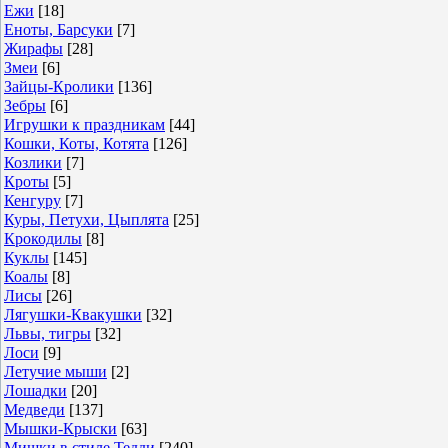
Ежи
[18]
Еноты, Барсуки
[7]
Жирафы
[28]
Змеи
[6]
Зайцы-Кролики
[136]
Зебры
[6]
Игрушки к праздникам
[44]
Кошки, Коты, Котята
[126]
Козлики
[7]
Кроты
[5]
Кенгуру
[7]
Куры, Петухи, Цыплята
[25]
Крокодилы
[8]
Куклы
[145]
Коалы
[8]
Лисы
[26]
Лягушки-Квакушки
[32]
Львы, тигры
[32]
Лоси
[9]
Летучие мыши
[2]
Лошадки
[20]
Медведи
[137]
Мышки-Крыски
[63]
Мишки в стиле Тедди
[240]