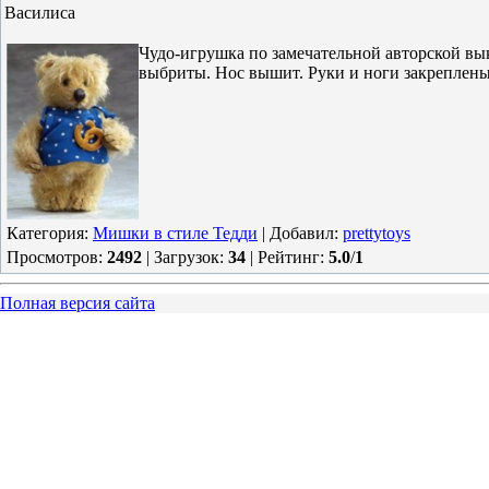
Василиса
Чудо-игрушка по замечательной авторской вы
выбриты. Нос вышит. Руки и ноги закреплены
Категория
:
Мишки в стиле Тедди
|
Добавил
:
prettytoys
Просмотров
:
2492
|
Загрузок
:
34
|
Рейтинг
:
5.0
/
1
Полная версия сайта