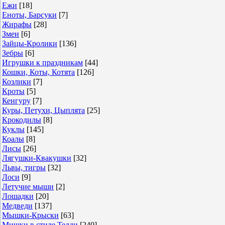
Ежи
[18]
Еноты, Барсуки
[7]
Жирафы
[28]
Змеи
[6]
Зайцы-Кролики
[136]
Зебры
[6]
Игрушки к праздникам
[44]
Кошки, Коты, Котята
[126]
Козлики
[7]
Кроты
[5]
Кенгуру
[7]
Куры, Петухи, Цыплята
[25]
Крокодилы
[8]
Куклы
[145]
Коалы
[8]
Лисы
[26]
Лягушки-Квакушки
[32]
Львы, тигры
[32]
Лоси
[9]
Летучие мыши
[2]
Лошадки
[20]
Медведи
[137]
Мышки-Крыски
[63]
Мишки в стиле Тедди
[240]