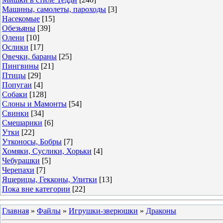
Машины, самолеты, пароходы
[3]
Насекомые
[15]
Обезьяны
[39]
Олени
[10]
Ослики
[17]
Овечки, бараны
[25]
Пингвины
[21]
Птицы
[29]
Попугаи
[4]
Собаки
[128]
Слоны и Мамонты
[54]
Свинки
[34]
Смешарики
[6]
Утки
[22]
Утконосы, Бобры
[7]
Хомяки, Суслики, Хорьки
[4]
Чебурашки
[5]
Черепахи
[7]
Ящерицы, Гекконы, Улитки
[13]
Пока вне категории
[22]
Главная
»
Файлы
»
Игрушки-зверюшки
»
Драконы