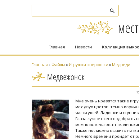
мест
Главная
Новости
Коллекция выкр
Главная
»
Файлы
»
Игрушки-зверюшки
»
Медведи
Медвежонок
1
Мне очень нравятся такие игру
мех двух цветов: темно-корич
части ушей. Ладошки и ступни 
Глаза лучше всего подобрать 
можно использовать маленький
Также нос можно вышить ниткам
Немного времени пройдет от ра