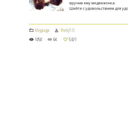
вручив ему медвежонка.
Шейте с удовольствием для уд
Медведи
PrettyT-O
1050
64
5.0
/
1