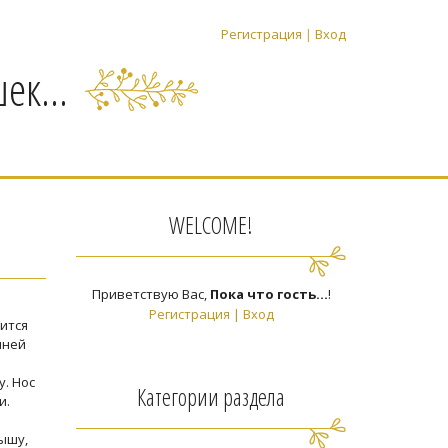
Регистрация
|
Вход
ек...
WELCOME!
Приветствую Вас
,
Пока что гость...
!
Регистрация
|
Вход
ится
нней
. Нос
Категории раздела
и.
ышу,