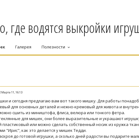
о, где водятся выкройки игруш
оек
Галерея
Полезности
keyboard_arrow_down
2 Марта 11, 16:13
шки и сегодня предлагаю вам вот такого мишку. Для работы понадоб
невый для основных деталей и нежно-кремовый для живота и внутре
можно сшить из миништофа, флиса, велюра или тонкого фетра.
стеклянные для мишек, они более выразительные и украшают игрушку
 пластиковый или можно сделать собственный носик из кружка ткан
и "Ирис", как это делается у мишек Тедди.
скроя до готовой игрушки, а сколько дней радости вы подарите мал