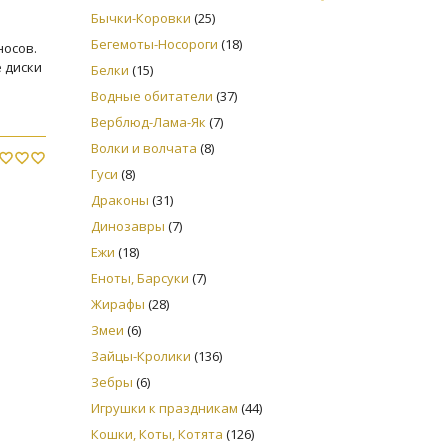
Бычки-Коровки
(25)
Бегемоты-Носороги
(18)
носов.
 диски
Белки
(15)
Водные обитатели
(37)
Верблюд-Лама-Як
(7)
Волки и волчата
(8)
Гуси
(8)
Драконы
(31)
Динозавры
(7)
Ежи
(18)
Еноты, Барсуки
(7)
Жирафы
(28)
Змеи
(6)
Зайцы-Кролики
(136)
Зебры
(6)
Игрушки к праздникам
(44)
Кошки, Коты, Котята
(126)