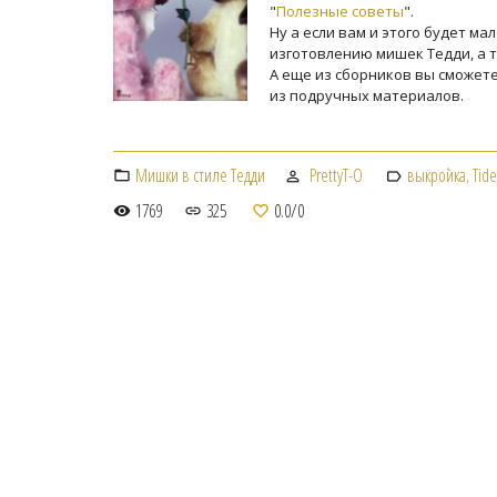
"
Полезные советы
".
Ну а если вам и этого будет ма
изготовлению мишек Тедди, а 
А еще из сборников вы сможет
из подручных материалов.
Мишки в стиле Тедди
PrettyT-O
выкройка
,
Tid
1769
325
0.0
/
0