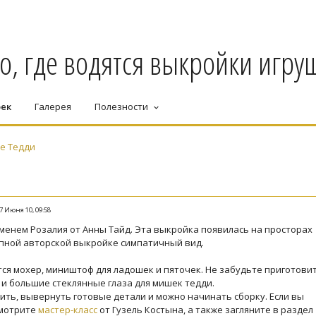
о, где водятся выкройки игруш
оек
Галерея
Полезности
keyboard_arrow_down
е Тедди
7 Июня 10, 09:58
енем Розалия от Анны Тайд. Эта выкройка появилась на просторах
епной авторской выкройке симпатичный вид.
ся мохер, миништоф для ладошек и пяточек. Не забудьте приготови
и большие стеклянные глаза для мишек тедди.
ить, вывернуть готовые детали и можно начинать сборку. Если вы
смотрите
мастер-класс
от Гузель Костына, а также загляните в раздел