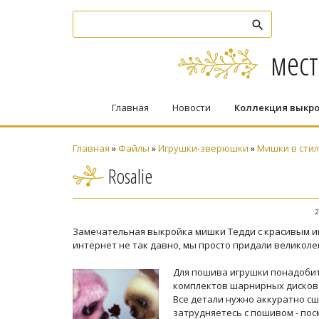
мест
Главная
Новости
Коллекция выкр
Главная
»
Файлы
»
Игрушки-зверюшки
»
Мишки в стил
Rosalie
2
Замечательная выкройка мишки Тедди с красивым им
интернет не так давно, мы просто придали великол
Для пошива игрушки понадобит
комплектов шарнирных дисков 
Все детали нужно аккуратно сш
затрудняетесь с пошивом - по