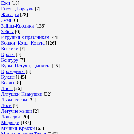
Ежи
[18]
Еноты, Барсуки
[7]
Жирафы
[28]
Змеи
[6]
Зайцы-Кролики
[136]
Зебры
[6]
Игрушки к праздникам
[44]
Кошки, Коты, Котята
[126]
Козлики
[7]
Кроты
[5]
Кенгуру
[7]
Куры, Петухи, Цыплята
[25]
Крокодилы
[8]
Куклы
[145]
Коалы
[8]
Лисы
[26]
Лягушки-Квакушки
[32]
Львы, тигры
[32]
Лоси
[9]
Летучие мыши
[2]
Лошадки
[20]
Медведи
[137]
Мышки-Крыски
[63]
Мишки в стиле Тедди
[240]