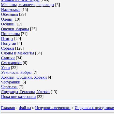
Машины, самолеты, пароходы
[3]
Насекомые
[15]
Обезьяны
[39]
Олени
[10]
Ослики
[17]
Овечки, бараны
[25]
Пингвины
[21]
Птицы
[29]
Попугаи
[4]
Собаки
[128]
Слоны и Мамонты
[54]
Свинки
[34]
Смешарики
[6]
Утки
[22]
Утконосы, Бобры
[7]
Хомяки, Суслики, Хорьки
[4]
Чебурашки
[5]
Черепахи
[7]
Ящерицы, Гекконы, Улитки
[13]
Пока вне категории
[22]
Главная
»
Файлы
»
Игрушки-зверюшки
»
Игрушки к праздника