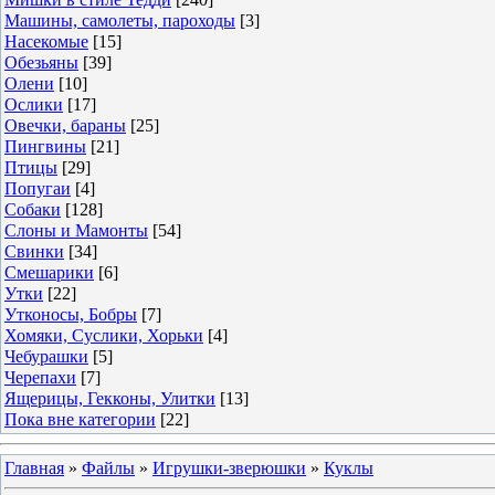
Машины, самолеты, пароходы
[3]
Насекомые
[15]
Обезьяны
[39]
Олени
[10]
Ослики
[17]
Овечки, бараны
[25]
Пингвины
[21]
Птицы
[29]
Попугаи
[4]
Собаки
[128]
Слоны и Мамонты
[54]
Свинки
[34]
Смешарики
[6]
Утки
[22]
Утконосы, Бобры
[7]
Хомяки, Суслики, Хорьки
[4]
Чебурашки
[5]
Черепахи
[7]
Ящерицы, Гекконы, Улитки
[13]
Пока вне категории
[22]
Главная
»
Файлы
»
Игрушки-зверюшки
»
Куклы