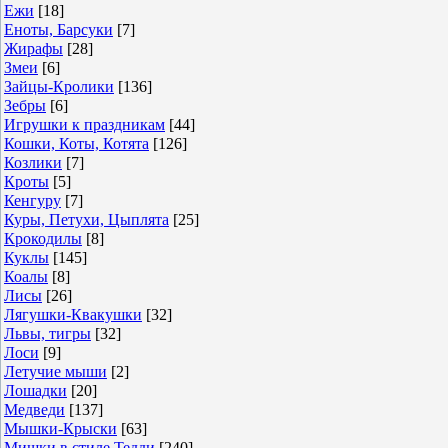
Ежи
[18]
Еноты, Барсуки
[7]
Жирафы
[28]
Змеи
[6]
Зайцы-Кролики
[136]
Зебры
[6]
Игрушки к праздникам
[44]
Кошки, Коты, Котята
[126]
Козлики
[7]
Кроты
[5]
Кенгуру
[7]
Куры, Петухи, Цыплята
[25]
Крокодилы
[8]
Куклы
[145]
Коалы
[8]
Лисы
[26]
Лягушки-Квакушки
[32]
Львы, тигры
[32]
Лоси
[9]
Летучие мыши
[2]
Лошадки
[20]
Медведи
[137]
Мышки-Крыски
[63]
Мишки в стиле Тедди
[240]