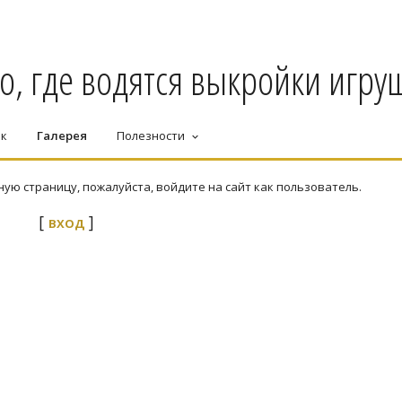
о, где водятся выкройки игруш
ек
Галерея
Полезности
keyboard_arrow_down
ю страницу, пожалуйста, войдите на сайт как пользователь.
[
]
ВХОД