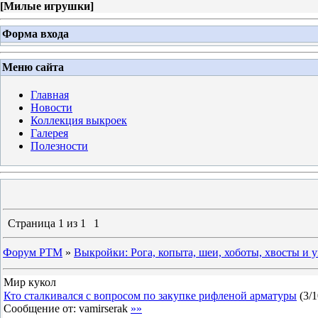
[
Милые игрушки
]
Форма входа
Меню сайта
Главная
Новости
Коллекция выкроек
Галерея
Полезности
Страница
1
из
1
1
Форум PTM
»
Выкройки: Рога, копыта, шеи, хоботы, хвосты и 
Мир кукол
Кто сталкивался с вопросом по закупке рифленой арматуры
(
3
/
1
Сообщение от:
vamirserak
»»