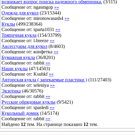
возникает вопрос поиска надежного обменника.
(
3
/
115
)
Сообщение от:
ngasmgop
»»
Одежда для кукол
(
23
/
15344
)
Сообщение от:
mironowasash4
»»
Куклы
(
499
/
238364
)
Сообщение от:
sparta1031
»»
Тряпичная кукла
(
154
/
33799
)
Сообщение от:
l-breeze
»»
Аксессуары для кукол
(
8
/
4603
)
Сообщение от:
конфетка
»»
Бумажная кукла
(
36
/
8201
)
Сообщение от:
rabbit
»»
Наши куклы
(
47
/
14503
)
Сообщение от:
Ksuhkf
»»
Авторская кукла ( запекаемые пластики )
(
111
/
27403
)
Сообщение от:
seleniya
»»
Экзотика
(
46
/
30576
)
Сообщение от:
rabbit
»»
Русские обрядовые куклы
(
9
/
5421
)
Сообщение от:
spasledi
»»
Кукольный домик
(
14
/
5174
)
Сообщение от:
rabbit
»»
Найдено
12
тем. На странице показано
12
тем.