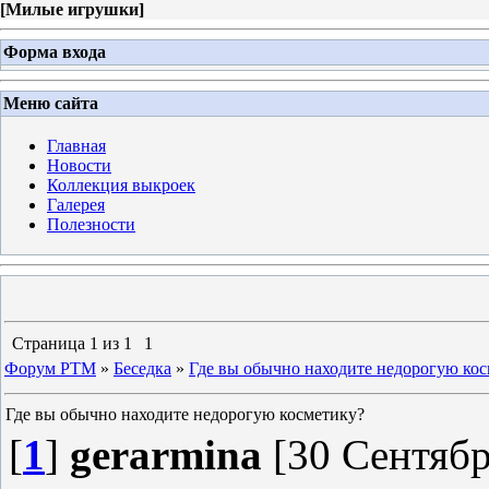
[
Милые игрушки
]
Форма входа
Меню сайта
Главная
Новости
Коллекция выкроек
Галерея
Полезности
Страница
1
из
1
1
Форум PTM
»
Беседка
»
Где вы обычно находите недорогую ко
Где вы обычно находите недорогую косметику?
[
1
]
gerarmina
[30 Сентябр