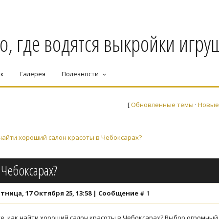
о, где водятся выкройки игруш
ек
Галерея
Полезности
keyboard_arrow_down
[
Обновленные темы
·
Новые
найти хороший салон красоты в Чебоксарах?
 Чебоксарах?
тница, 17 Октября 25, 13:58 | Сообщение #
1
, как найти хороший салон красоты в Чебоксарах? Выбор огромный, а