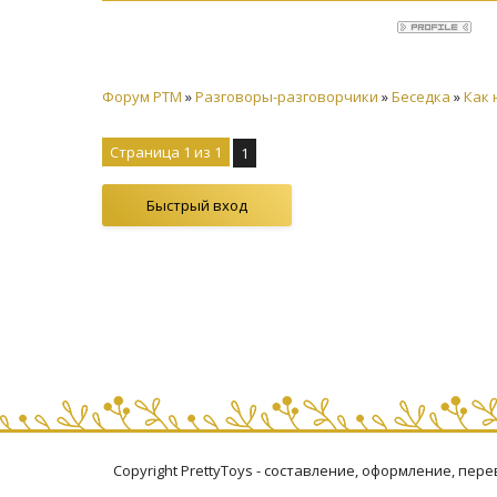
Форум PTM
»
Разговоры-разговорчики
»
Беседка
»
Как 
Страница
1
из
1
1
Copyright PrettyToys - составление, оформление, пер