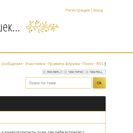
Регистрация
|
Вход
ек...
 сообщения
·
Участники
·
Правила форума
·
Поиск
·
RSS
]
 хочется попасть туда, где тебя встретят с