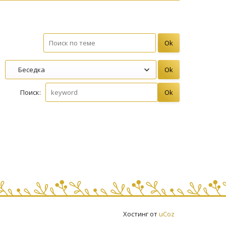
Поиск:
Хостинг от
uCoz