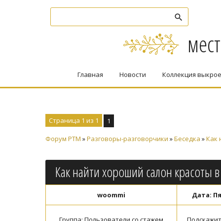
мест
Главная
Новости
Коллекция выкро
Страница
1
из
1
1
Форум PTM
»
Разговоры-разговорчики
»
Беседка
»
Как 
Как найти хороший салон красоты в
woommi
Дата: Пя
Группа: Пользователи со стажем
Подскажите