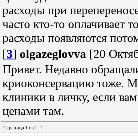
расходы при перепереносе
часто кто‑то оплачивает т
расходы появляются пото
[
3
]
olgazeglovva
[20 Октяб
Привет. Недавно обращал
криоконсервацию тоже. М
клиники в личку, если ва
ценами там.
Страница
1
из
1
1