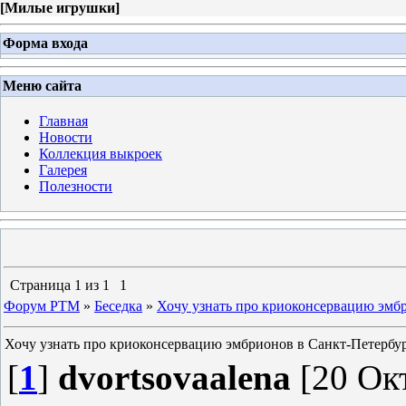
[
Милые игрушки
]
Форма входа
Меню сайта
Главная
Новости
Коллекция выкроек
Галерея
Полезности
Страница
1
из
1
1
Форум PTM
»
Беседка
»
Хочу узнать про криоконсервацию эмб
Хочу узнать про криоконсервацию эмбрионов в Санкт-Петербу
[
1
]
dvortsovaalena
[20 Окт