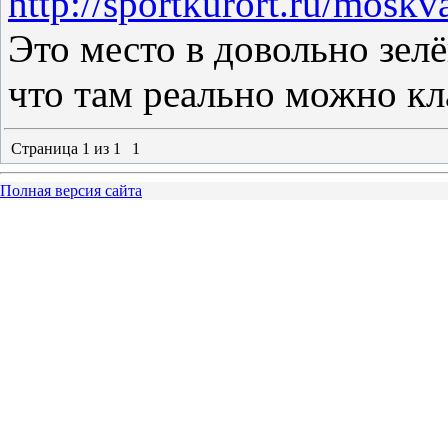
http://sportkurort.ru/moskv
Это место в довольно зел
что там реально можно кл
Страница
1
из
1
1
Полная версия сайта