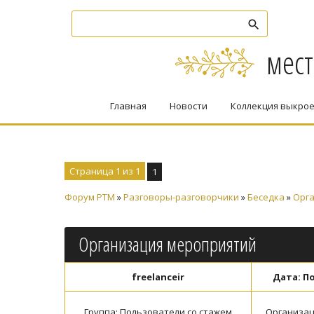
мест
Главная
Новости
Коллекция выкро
Страница
1
из
1
1
Форум PTM
»
Разговоры-разговорчики
»
Беседка
»
Орг
Организация мероприятий
freelanceir
Дата: По
Группа: Пользователи со стажем
Организац