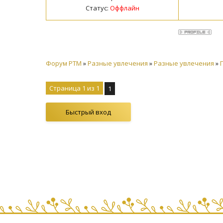
Статус:
Оффлайн
Форум PTM
»
Разные увлечения
»
Разные увлечения
»
Страница
1
из
1
1