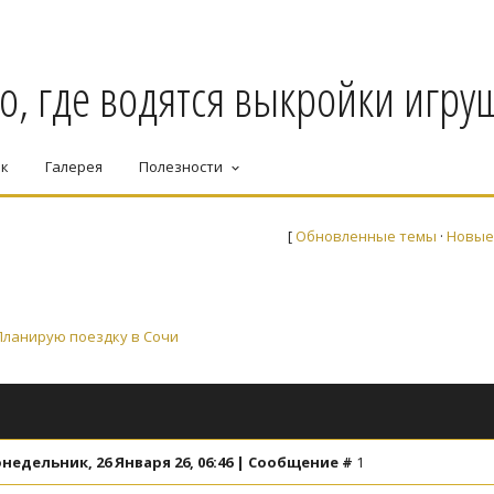
о, где водятся выкройки игруш
ек
Галерея
Полезности
keyboard_arrow_down
[
Обновленные темы
·
Новые
Планирую поездку в Сочи
недельник, 26 Января 26, 06:46 | Сообщение #
1