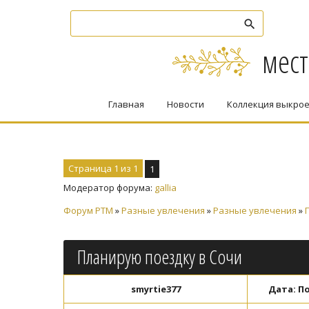
мест
Главная
Новости
Коллекция выкро
Страница
1
из
1
1
Модератор форума:
gallia
Форум PTM
»
Разные увлечения
»
Разные увлечения
»
Планирую поездку в Сочи
smyrtie377
Дата: По