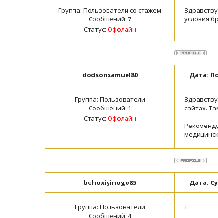
Группа: Пользователи со стажем
Здравству
Сообщений:
7
условия б
Статус:
Оффлайн
dodsonsamuel80
Дата: По
Группа: Пользователи
Здравству
Сообщений:
1
сайтах. Т
Статус:
Оффлайн
Рекоменду
медицинск
bohoxiyinogo85
Дата: Су
Группа: Пользователи
+
Сообщений:
4