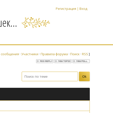
Регистрация
|
Вход
ек...
 сообщения
·
Участники
·
Правила форума
·
Поиск
·
RSS
]